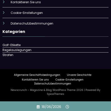
Kontaktieren Sie uns
Cookie-Einstellungen
Datenschutzbestimmungen
Kategorien
Golf-Etikette
Regelauslegungen
Strafen
Allgemeine Geschäftsbedingungen
Unsere Geschichte
Kontaktieren Sie uns
Cookie-Einstellungen
Datenschutzbestimmungen
Newscrunch - Magazine & Blog
WordPress
Theme 2026 | Powered By
SpiceThemes
Skip
18/06/2026
to