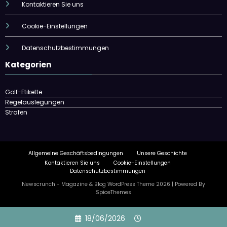
Kontaktieren Sie uns
Cookie-Einstellungen
Datenschutzbestimmungen
Kategorien
Golf-Etikette
Regelauslegungen
Strafen
Allgemeine Geschäftsbedingungen
Unsere Geschichte
Kontaktieren Sie uns
Cookie-Einstellungen
Datenschutzbestimmungen
Newscrunch - Magazine & Blog
WordPress
Theme 2026 | Powered By
SpiceThemes
Skip
18/06/2026
to